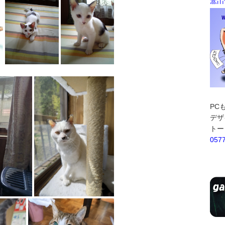
PC
デザ
トー
057