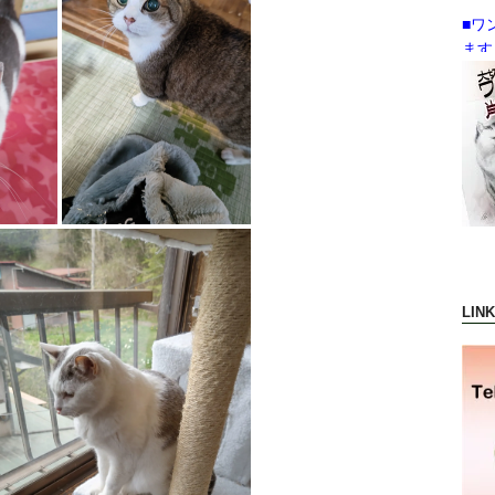
■ワ
ます
LIN