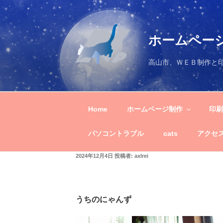
コ
ン
テ
ホームペー
ン
ツ
高山市、ＷＥＢ制作と
へ
ス
キ
ッ
Home
ホームページ制作
印
プ
パソコントラブル
cats
アクセ
投
2024年12月4日
投稿者:
axlrei
稿
日:
うちのにゃんず